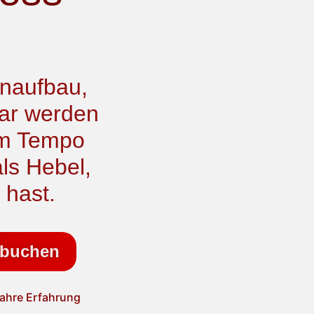
enaufbau,
bar werden
nem Tempo
als Hebel,
 hast.
h buchen
Jahre Erfahrung