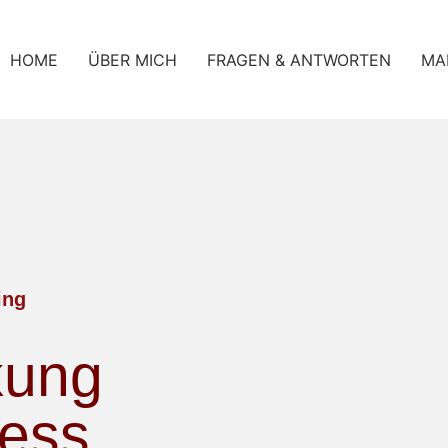
HOME
ÜBER MICH
FRAGEN & ANTWORTEN
MA
ing
kung
ness